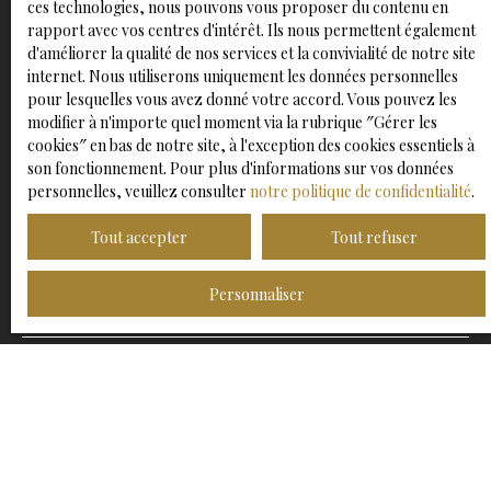
ces technologies, nous pouvons vous proposer du contenu en
rapport avec vos centres d'intérêt. Ils nous permettent également
Prénom
d'améliorer la qualité de nos services et la convivialité de notre site
internet. Nous utiliserons uniquement les données personnelles
Nom
pour lesquelles vous avez donné votre accord. Vous pouvez les
modifier à n'importe quel moment via la rubrique ″Gérer les
cookies″ en bas de notre site, à l'exception des cookies essentiels à
Email
son fonctionnement. Pour plus d'informations sur vos données
Type d'offre
personnelles, veuillez consulter
notre politique de confidentialité
.
Vente
Tout accepter
Tout refuser
Type de bien
Appartement
Personnaliser
Localisation
Magny-sur-Tille (21110)
Budget max (€)
Surface min (m²)
Pièces min