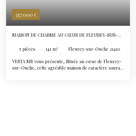
357 000
€
MAISON DE CHARME AU CŒUR DE FLEUREY-SUR-
OUCHE
5
pièces
141
m²
Fleurey-sur-Ouche 21410
VESTA MB vous présente, Située au cœur de Fleurey-
sur-Ouche, cette agréable maison de caractère saura
vous séduire par ses beaux volumes, son confort
moderne et son atmosphère chaleureuse, le tout sur
une parcelle de 320 m². Dès l’entrée, vous découvrirez
un séjour lumineux et convivial, idéal pour partager de
beaux moments en famille ou entre amis, ainsi qu’une
superbe cuisine dînatoire de 23 m², entièrement
aménagée et équipée. Une buanderie ainsi qu’un WC
complètent ce niveau. À l’étage, un vaste palier
dessert une salle de bains, une première chambre ainsi
qu’une belle suite parentale composée d’un espace