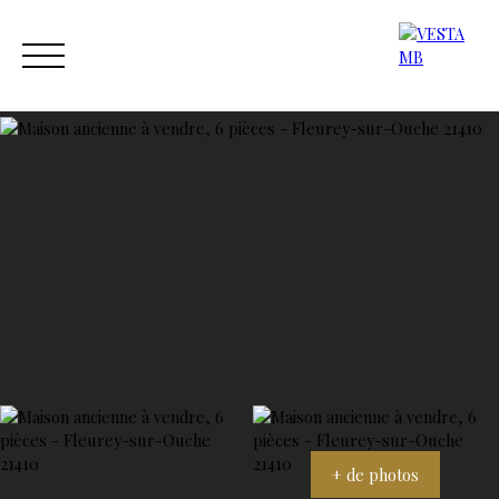
ACCUEIL
ACHETER
ESTIMER
VENDRE
NOS AGENC
Estimation
Contact
+ de photos