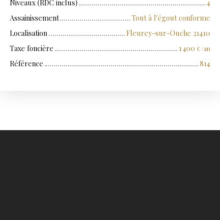
Niveaux (RDC inclus)
4
Assainissement
Tout à l'égout conforme
Localisation
Fleurey-sur-Ouche 21410
Taxe foncière
1 400
€ /an
Référence
814