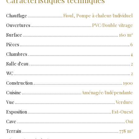
Chauffage
Fioul, Pompe à chaleur/Individuel
Ouvertures
PVC/Double vitrage
Surface
160
m²
Pièces
6
Chambres
4
Salle d'eau
2
WC
2
Construction
1900
Cuisine
Aménagée/Indépendante
Vue
Verdure
Exposition
Est-Ouest
Cave
Oui
Terrain
778
m²