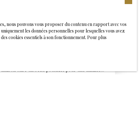
logies, nous pouvons vous proposer du contenu en rapport avec vos
rons uniquement les données personnelles pour lesquelles vous avez
À VENDRE, 5 PIÈCES - DOLE 39100
 des cookies essentiels à son fonctionnement. Pour plus
Dole 39100
 exclusivité cette maison de 120 m² idéalement
 un quartier calme et recherché, à proximité du
e maison offre un beau potentiel pour une famille
on futur lieu de vie. D'une surface habitable
 compose principalement de plain-pied avec des
lumineux. Le rez-de-chaussée comprend notamment
 attenante, offrant un confort de vie appréciable au
s trouverez également deux chambres
nt de disposer d'un espace nuit familial complet. La
nt d'un garage équipé d'un portail motorisé ainsi
idéal pour profiter des beaux jours. Des travaux de
évoir, permettant de révéler tout le potentiel de
er à vos goûts. Les atouts : Quartier calme et proche