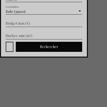
Localisation
Dole (39100)
Budget max (€)
Surface min (m²)
Rechercher