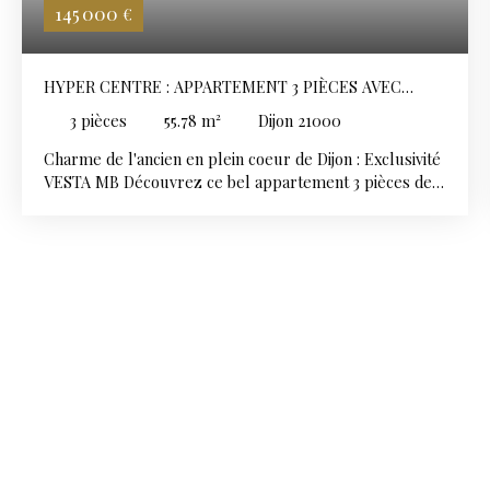
145 000
€
HYPER CENTRE : APPARTEMENT 3 PIÈCES AVEC
CACHET
3
pièces
55.78
m²
Dijon 21000
Charme de l'ancien en plein coeur de Dijon : Exclusivité
VESTA MB Découvrez ce bel appartement 3 pièces de
56 m², niché au 3e et dernier étage d'un immeuble,
idéalement situé en centre-ville de Dijon, tout en étant
en retrait de la rue, vous offrant ainsi le calme absolu
en pleine effervescence urbaine. Vous serez séduit par
le cachet de l'ancien : parquets en bois massif, pierres
apparentes, cheminée et une ambiance chaleureuse
dès l'entrée. L'appartement se compose d'une pièce de
vie lumineuse, d'une cuisine aménagée et équipée, de 2
chambres, dont une avec un dressing attenant ; un
véritable atout pour votre confort quotidien. Vous
disposez également d'une salle d'eau, ainsi que de
toilettes indépendants. Pour compléter ce bien : une
cave, un grenier et un espace buanderie parfaits pour