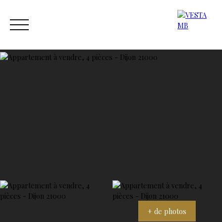
ACCUEIL
ACHETER
ESTIMER
VENDRE
NOS AGENC
Estimation
Contact
+ de photos