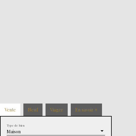
Vente
Neuf
Viager
En savoir +
Type de bien
Maison