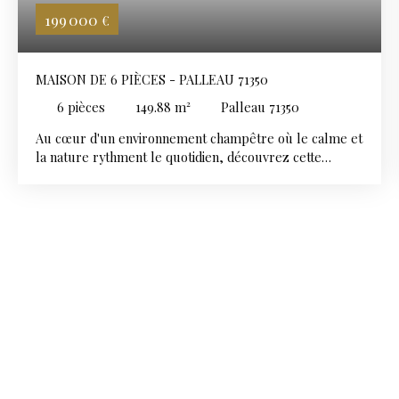
199 000
€
MAISON DE 6 PIÈCES - PALLEAU 71350
6
pièces
149.88
m²
Palleau 71350
Au cœur d'un environnement champêtre où le calme et
la nature rythment le quotidien, découvrez cette
maison familiale de 150 m² implantée sur un agréable
terrain d'environ 300 m². Un véritable havre de paix,
idéal pour les amoureux de la campagne; Dès l'entrée,
vous serez séduits par une agréable pièce de vie de 35
m², baignée de lumière, avec sa cuisine aménagée et
équipée ouverte sur le séjour, créant un espace
chaleureux et convivial. Le rez-de-chaussée propose
également une chambre de 12 m², une spacieuse salle
de bains et un WC indépendant, offrant la possibilité
d'une vie de plain-pied. À l'étage, l'espace nuit se
compose de trois chambres, dont une avec dressing
attenant, d'un espace bureau, d'un second WC ainsi que