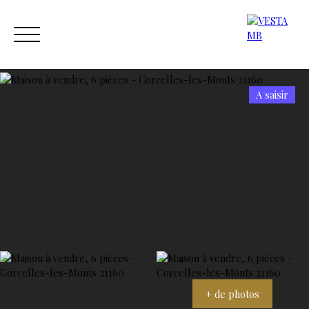
A saisir
ACCUEIL
ACHETER
ESTIMER
VENDRE
NOS AGENC
Estimation
Contact
+ de photos