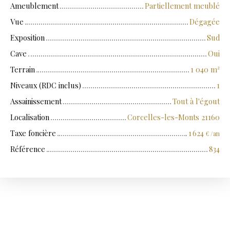
Ameublement
Partiellement meublé
Vue
Dégagée
Exposition
Sud
Cave
Oui
Terrain
1 040
m²
Niveaux (RDC inclus)
1
Assainissement
Tout à l'égout
Localisation
Corcelles-les-Monts 21160
Taxe foncière
1 624
€ /an
Référence
834