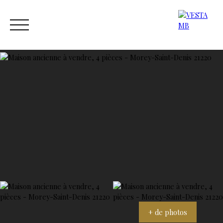
ACCUEIL
ACHETER
ESTIMER
VENDRE
NOS AGENC
Estimation
Contact
+ de photos