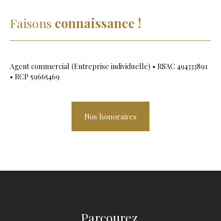
Faisons
connaissance !
Agent commercial (Entreprise individuelle) • RSAC 494333891
• RCP 59665469
Nos honoraires
Parcourez