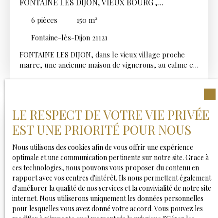
FONTAINE LES DIJON, VIEUX BOURG ,
ANCIENNE MAISON DE VIGNERON
6
pièces
150
m²
Fontaine-lès-Dijon 21121
FONTAINE LES DIJON, dans le vieux village proche
marre, une ancienne maison de vignerons, au calme et
sans vis à vis comprenant au rez-de-chaussée une
entrée, une salle de bains, un WC, une cuisine avec
poêle à bois donnant accès sur un joli jardin intimiste,
un salon salle à manger, une petite chambre avec une
LE RESPECT DE VOTRE VIE PRIVÉE
mezzanine. A l'étage avec une entrée indépendante ,
EST UNE PRIORITÉ POUR NOUS
une mezzanine , deux chambres, une salle d'eau avec
WC, un grenier aménageable . Au second étage une
grande mezzanine, deux chambres. Une grange, une
Nous utilisons des cookies afin de vous offrir une expérience
chaufferie et une grande cave d'environ 60 m2.
optimale et une communication pertinente sur notre site. Grace à
Possibilité de stationner dans la cour.
ces technologies, nous pouvons vous proposer du contenu en
rapport avec vos centres d'intérêt. Ils nous permettent également
d'améliorer la qualité de nos services et la convivialité de notre site
internet. Nous utiliserons uniquement les données personnelles
pour lesquelles vous avez donné votre accord. Vous pouvez les
740 000
€