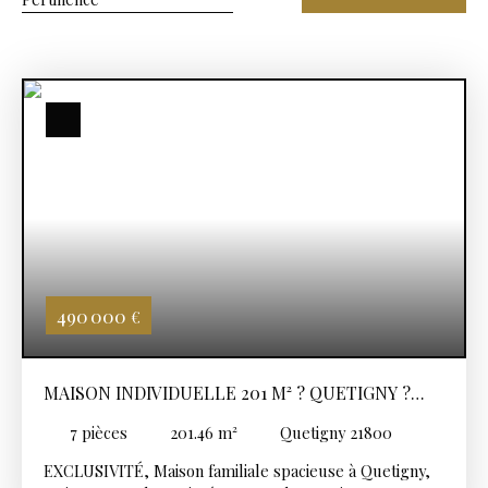
490 000
€
MAISON INDIVIDUELLE 201 M² ? QUETIGNY ?
CALME & VERDURE ? 5 CHAMBRES ? DPE B
7
pièces
201.46
m²
Quetigny 21800
EXCLUSIVITÉ, Maison familiale spacieuse à Quetigny,