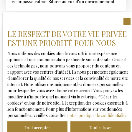
en impasse calme. Située au cur d'un environnement
résidentiel recherché, en impasse, cette belle maison
individuelle de 201 m² au sol offre un cadre de vie
paisible et verdoyant. Implantée sur un terrain clos,
arboré et sans vis-à-vis de 634 m², elle séduit par ses
LE RESPECT DE VOTRE VIE PRIVÉE
volumes généreux, sa luminosité et ses prestations de
A saisir
qualité. Au rez-de-chaussée : Une entrée accueillante
EST UNE PRIORITÉ POUR NOUS
avec rangements, Une vaste pièce de vie baignée de
lumière de 34 m², Une cuisine aménagée et équipée de
Nous utilisons des cookies afin de vous offrir une expérience
22 m² avec accès direct au jardin, Une chambre, Une
optimale et une communication pertinente sur notre site. Grace à
salle de bain, WC indépendant. À l'étage : Une
ces technologies, nous pouvons vous proposer du contenu en
mezzanine ouverte pouvant faire office de bureau ou
rapport avec vos centres d'intérêt. Ils nous permettent également
coin lecture, 4 chambres spacieuses : 18 m², 16 m², 13
d'améliorer la qualité de nos services et la convivialité de notre site
m², Une suite parentale de 28 m² avec salle d'eau
internet. Nous utiliserons uniquement les données personnelles
privative et WC. Les + de la maison : Chauffage et
pour lesquelles vous avez donné votre accord. Vous pouvez les
340 000
€
climatisation réversible par pompe à chaleur, Garage
modifier à n'importe quel moment via la rubrique ″Gérer les
fermé, Exposition idéale pour une luminosité optimale,
cookies″ en bas de notre site, à l'exception des cookies essentiels à
Très bon DPE : Classe B, Belles hauteurs sous plafond.
son fonctionnement. Pour plus d'informations sur vos données
Ce qu'on aime : Le calme absolu de l'impasse Aucun
MAISON QUETIGNY 5 PIECES
personnelles, veuillez consulter
notre politique de confidentialité
.
vis-à-vis Des volumes généreux et bien pensés La
5
pièces
130
m²
Quetigny 21800
proximité immédiate des transports, écoles et
Tout accepter
Tout refuser
commerces Contactez-nous sans tarder pour une