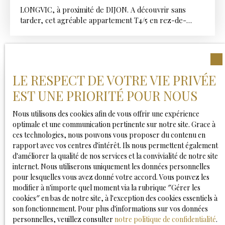
LONGVIC, à proximité de DIJON. A découvrir sans
tarder, cet agréable appartement T4/5 en rez-de-
chaussée, offrant de beaux volumes et agencement
fonctionnel. Il se compose d'une entrée avec placard,
d'une cuisine indépendante, d'un vaste salon-séjour
lumineux offrant un bel espace de vie, de trois
chambres possibilité quatre, d'une salle de bains ainsi
LE RESPECT DE VOTRE VIE PRIVÉE
qu'un WC séparé. Pour compléter ce bien, vous
EST UNE PRIORITÉ POUR NOUS
bénéficierez d'une cave et d'une place de parking
privative, des atouts appréciables au quotidien. Son
Nous utilisons des cookies afin de vous offrir une expérience
emplacement privilegié vous permettra de profiter de
optimale et une communication pertinente sur notre site. Grace à
toutes les commodités, des commerces, des écoles,
ces technologies, nous pouvons vous proposer du contenu en
des transports en commun et accès rapide au centre
rapport avec vos centres d'intérêt. Ils nous permettent également
vile de Dijon. Cet appartement est idéal pour une
d'améliorer la qualité de nos services et la convivialité de notre site
famille, un premier achat ou un investissement. Pour
internet. Nous utiliserons uniquement les données personnelles
toute information complémentaire, n'hésitez pas à me
145 000
€
pour lesquelles vous avez donné votre accord. Vous pouvez les
contacter.
modifier à n'importe quel moment via la rubrique ″Gérer les
cookies″ en bas de notre site, à l'exception des cookies essentiels à
son fonctionnement. Pour plus d'informations sur vos données
APPARTEMENT À VENDRE, 4 PIÈCES - LONGVIC
personnelles, veuillez consulter
notre politique de confidentialité
.
21600