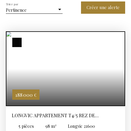
Trier par
Créer une alerte
Pertinence
188 000
€
LONGVIC APPARTEMENT T4/5 REZ DE
CHAUSSÉE
5
pièces
98
m²
Longvic 21600