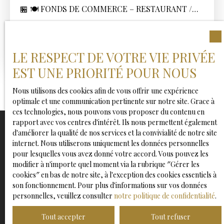
🏪 🍽️ FONDS DE COMMERCE – RESTAURANT /
BRASSERIE – EMPLACEMENT N°1 À MORTEAU
429.6
m²
Morteau 25500
🏪 🍽️ FONDS DE COMMERCE – RESTAURANT /
LE RESPECT DE VOTRE VIE PRIVÉE
BRASSERIE – EMPLACEMENT N°1 À MORTEAU 📍
Morteau – Centre-ville / axe passant 🔥 OPPORTUNITÉ
EST UNE PRIORITÉ POUR NOUS
RARE – ÉTABLISSEMENT CLÉ EN MAIN À vendre,
fonds de commerce d’un restaurant / brasserie
Nous utilisons des cookies afin de vous offrir une expérience
idéalement situé à Morteau, bénéficiant d’une
optimale et une communication pertinente sur notre site. Grace à
excellente visibilité et d’un fort passage. 👉
ces technologies, nous pouvons vous proposer du contenu en
Établissement entièrement refait à neuf👉 Aucun
rapport avec vos centres d'intérêt. Ils nous permettent également
travaux à prévoir👉 Concept immédiatement
d'améliorer la qualité de nos services et la convivialité de notre site
exploitable 📊 CARACTÉRISTIQUES PRINCIPALES 🍽️
internet. Nous utiliserons uniquement les données personnelles
80 couverts en salle☀️ 30 places en terrasse👨‍🍳
pour lesquelles vous avez donné votre accord. Vous pouvez les
Ne manquez plus aucun bien
Cuisine professionnelle entièrement équipée🪑
modifier à n'importe quel moment via la rubrique ″Gérer les
correspondant à votre recherche !
Mobilier récent et de qualité❄️ Climatisation /
cookies″ en bas de notre site, à l'exception des cookies essentiels à
aménagements modernes🔥 Ambiance chaleureuse et
son fonctionnement. Pour plus d'informations sur vos données
contemporaine📍 EMPLACEMENT STRATÉGIQUE Axe
personnelles, veuillez consulter
notre politique de confidentialité
.
très fréquentéZone dynamique et attractiveClientèle
Prénom
locale + passage + touristiqueStationnement à
Tout accepter
Tout refuser
proximité💼 POTENTIEL & POSITIONNEMENT 👉