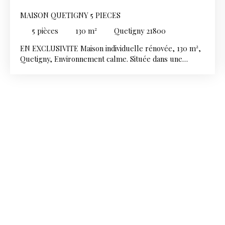
MAISON QUETIGNY 5 PIECES
5
pièces
130
m²
Quetigny 21800
EN EXCLUSIVITE Maison individuelle rénovée, 130 m²,
Quetigny, Environnement calme. Située dans une
impasse paisible à Quetigny, cette charmante maison
individuelle de 130 m² habitables, entièrement rénovée
avec des matériaux de qualité, vous séduira par son
confort moderne et son cadre de vie privilégié.
Implantée sur une parcelle close et arborée de 383 m²,
elle offre un environnement calme tout en restant
proche de toutes les commodités. Au rez-de-chaussée
: Une entrée s’ouvre sur une spacieuse pièce de vie
baignée de lumière, avec une cuisine moderne
ouverte, entièrement équipée et aménagée. Vous
trouverez également deux chambres confortables,
dont une avec accès direct à une terrasse, une salle
d’eau ainsi qu’un WC indépendant. À l’étage : Une
troisième chambre agréable, idéale pour un espace
nuit, un bureau ou une chambre d’amis. Les atouts :