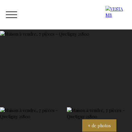
ACCUEIL
ACHETER
ESTIMER
VENDRE
NOS AGENC
Estimation
Contact
+ de photos