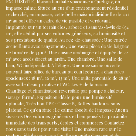
EXCLUSIVITÉ, Maison familiale spacieuse à Quetigny, en
impasse calme. Située au cur d'un environnement résidentiel
recherché, en impasse, cette belle maison individuelle de 201
m² au sol offre un cadre de vie paisible et verdoyant.
Implantée sur un terrain clos, arboré et sans vis-à-vis de 634
m², elle séduit par ses volumes généreux, sa luminosité et
ses prestations de qualité. Au rez-de-chaussée : Une entrée
accueillante avec rangements, Une vaste pièce de vie baignée
de lumière de 34 m², Une cuisine aménagée et équipée de 22
m² avec accès direct au jardin, Une chambre, Une salle de
bain, WC indépendant. À l'étage : Une mezzanine ouverte
pouvant faire office de bureau ou coin lecture, 4 chambres
spacieuses : 18 m², 16 m², 13 m², Une suite parentale de 28 m²
avec salle d'eau privative et WC. Les + de la maison :
Chauffage et climatisation réversible par pompe à chaleur,
Garage fermé, Exposition idéale pour une luminosité
optimale, Très bon DPE : Classe B, Belles hauteurs sous
plafond. Ce qu'on aime : Le calme absolu de l'impasse Aucun
vis-à-vis Des volumes généreux et bien pensés La proximité
immédiate des transports, écoles et commerces Contactez-
nous sans tarder pour une visite ! Une maison rare sur le
secteur, idéale pour une famille en quête d'espace et de