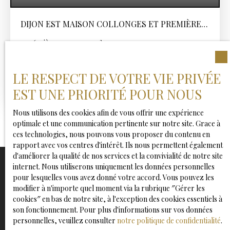
DIJON EST MAISON COLLONGES ET PREMIÈRES
6 PIÈCE(S) 127 M2
6
pièces
127
m²
Collonges-lès-Premières 21110
LE RESPECT DE VOTRE VIE PRIVÉE
Maison contemporaine avec suite parentale et jardin
Collonges les Premières À seulement 20 minutes de
EST UNE PRIORITÉ POUR NOUS
Dijon et 3 minutes de Genlis, au sein du paisible village
de Collonges et Premières, doté de sa gare et de
Nous utilisons des cookies afin de vous offrir une expérience
toutes les commodités, cette réalisation neuve et
optimale et une communication pertinente sur notre site. Grace à
moderne allie élégance, confort et fonctionnalité.
ces technologies, nous pouvons vous proposer du contenu en
Édifiée sur une parcelle paysagée de 457 m², cette
rapport avec vos centres d'intérêt. Ils nous permettent également
maison familiale séduit par son architecture
d'améliorer la qualité de nos services et la convivialité de notre site
contemporaine, sa luminosité traversante et son
internet. Nous utiliserons uniquement les données personnelles
ambiance chaleureuse. Le rez-de-chaussée accueille
pour lesquelles vous avez donné votre accord. Vous pouvez les
une vaste pièce de vie ouverte sur la terrasse et le
modifier à n'importe quel moment via la rubrique ″Gérer les
Ne manquez plus aucun bien
jardin, où le salon séjour s'intègre parfaitement à une
cookies″ en bas de notre site, à l'exception des cookies essentiels à
correspondant à votre recherche !
cuisine équipée et meublée, pensée pour allier design
son fonctionnement. Pour plus d'informations sur vos données
et convivialité. Une suite parentale de plain-pied avec
personnelles, veuillez consulter
notre politique de confidentialité
.
salle de douche privative complète ce niveau, offrant