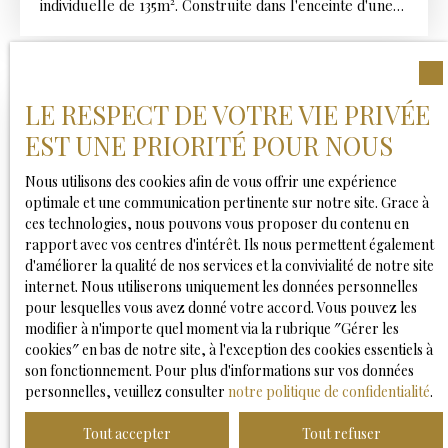
individuelle de 135m². Construite dans l'enceinte d'une
copropriété horizontale sécurisée des années 2000
contenant 9 maisons, cette maison familiale implantée
sur une parcelle de 618 m² saura vous séduire par ses
volumes, sa luminosité et son environnement
LE RESPECT DE VOTRE VIE PRIVÉE
privilégié. Elle se compose d'un dégagement d'entrée
Coup de cœur
avec placards de rangement menant à une pièce de vie
EST UNE PRIORITÉ POUR NOUS
baignée de lumière grâce à ses baies vitrées et son
exposition plein sud s'ouvrant sur la terrasse et avec
Nous utilisons des cookies afin de vous offrir une expérience
vue piscine. L’espace salon/séjour communique avec la
optimale et une communication pertinente sur notre site. Grace à
cuisine (Schmidt) neuve aménagée et équipée. Cuisine
ces technologies, nous pouvons vous proposer du contenu en
disposant d'une arrière cuisine/chaufferie/buanderie.
rapport avec vos centres d'intérêt. Ils nous permettent également
Toilettes indépendant. Un accès direct au garage est
d'améliorer la qualité de nos services et la convivialité de notre site
également possible depuis le rez-de-chaussée. À
internet. Nous utiliserons uniquement les données personnelles
l’étage, une mezzanine offre un espace
pour lesquelles vous avez donné votre accord. Vous pouvez les
698 000
€
supplémentaire pouvant accueillir un bureau, une
modifier à n'importe quel moment via la rubrique ″Gérer les
bibliothèque ou encore une salle de jeux pour les
cookies″ en bas de notre site, à l'exception des cookies essentiels à
enfants. L’espace nuit se compose de quatre chambres,
son fonctionnement. Pour plus d'informations sur vos données
dont une suite parentale avec placard mural et salle
MAISON 188M²-PISCINE-SOUS-SOL COMPLET
personnelles, veuillez consulter
notre politique de confidentialité
.
d’eau privative. Une seconde salle d’eau avec douche et
6
pièces
188
m²
Daix 21121
baignoire vient compléter ce niveau, ainsi qu’un WC
Tout accepter
Tout refuser
indépendant. À l’extérieur, grande terrasse en dalles