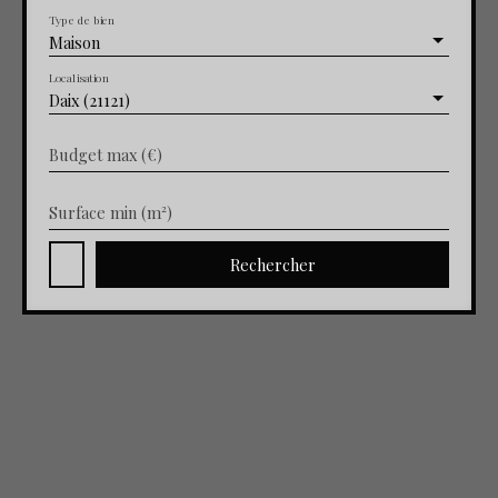
Type de bien
Maison
Localisation
Daix (21121)
Budget max (€)
Surface min (m²)
Rechercher