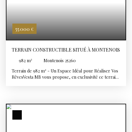
55 000
€
TERRAIN CONSTRUCTIBLE SITUÉ À MONTENOIS
982
m²
Montenois 25260
Terrain de 982 m² - Un Espace Idéal pour Réaliser Vos
RêvesVesta MB vous propose, en exclusivité ce terrain
de 982 m², entièrement viabilisé, est une toile vierge,
prête à accueillir votre projet immobilier. Que vous
envisagiez de construire votre maison de rêve, un
investissement locatif, ou un espace commercial, ce
terrain offre des possibilités infinies. Situé dans un
cadre paisible et verdoyant, ce terrain est baigné de
lumière naturelle, offrant un environnement sain et
agréable. Son emplacement stratégique vous permet