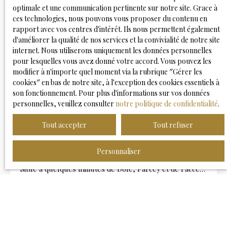
(réseaux et coffrets en place) Libre choix du
optimale et une communication pertinente sur notre site. Grace à
constructeur Lotissement résidentiel calme et soigné
ces technologies, nous pouvons vous proposer du contenu en
Grandes parcelles (plus de 1 000 m²) Environnement
rapport avec vos centres d'intérêt. Ils nous permettent également
sécurisé et familial Vous profiterez d’un cadre
d'améliorer la qualité de nos services et la convivialité de notre site
verdoyant et paisible, idéal pour concrétiser un projet
internet. Nous utiliserons uniquement les données personnelles
de maison familiale avec jardin, piscine ou espace de
pour lesquelles vous avez donné votre accord. Vous pouvez les
jeux, tout en restant à proximité des écoles,
modifier à n'importe quel moment via la rubrique ″Gérer les
commerces et principaux axes routiers. Un
cookies″ en bas de notre site, à l'exception des cookies essentiels à
42 000
€
emplacement privilégié pour allier qualité de vie et
son fonctionnement. Pour plus d'informations sur vos données
praticité au quotidien.
personnelles, veuillez consulter
notre politique de confidentialité
.
GEVRY - JOLI TERRAIN AU CALME DE 748M2
Tout accepter
Tout refuser
748
m²
Gevry 39100
Personnaliser
Vesta MB Immobilier vous propose en exclusivité :
Situé à quelques minutes de Dole, Parcey et de l'accès
A39, découvrez ce terrain constructible de 748 m²,
niché dans une rue calme d'un charmant village de
campagne. Ce terrain plat non viabilisé est délimité,
avec un joli mur en pierre en façade qui lui confère un
cachet authentique. Le bornage a été réalisé et une